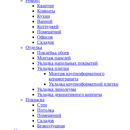
Ремонт
Квартир
Комнаты
Кухни
Ванной
Коттеджей
Помещений
Офисов
Складов
Отделка
Поклейка обоев
Монтаж панелей
Укладка напольных покрытий
Укладка плитки
Монтаж крупноформатного
керамогранита
Укладка крупноформатной плитки
Укладка линолеума
Укладка декоративного кирпича
Покраска
Стен
Потолка
Помещений
Складов
Безвоздушная