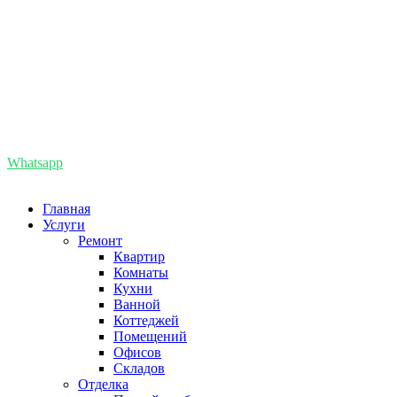
8 (985) 727-86-66
+7 (495) 727-86-66
info@remont-pomesenii.ru
Whatsapp
8(495)727-86-66
Главная
Услуги
Ремонт
Квартир
Комнаты
Кухни
Ванной
Коттеджей
Помещений
Офисов
Складов
Отделка