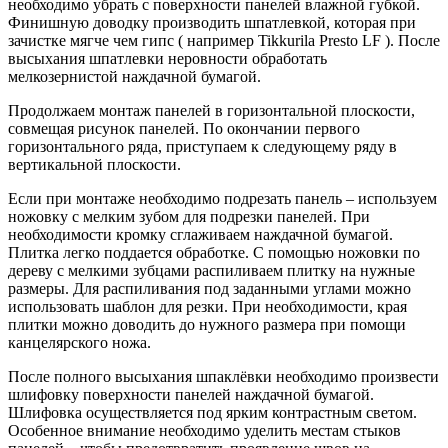
необходимо убрать с поверхности панелей влажной губкой.
Финишную доводку производить шпатлевкой, которая при
зачистке мягче чем гипс ( например Tikkurila Presto LF ). После
высыхания шпатлевки неровности обработать
мелкозернистой наждачной бумагой.
Продолжаем монтаж панелей в горизонтальной плоскости,
совмещая рисунок панелей. По окончании первого
горизонтального ряда, приступаем к следующему ряду в
вертикальной плоскости.
Если при монтаже необходимо подрезать панель – используем
ножовку с мелким зубом для подрезки панелей. При
необходимости кромку сглаживаем наждачной бумагой.
Плитка легко поддается обработке. С помощью ножовки по
дереву с мелкими зубцами распиливаем плитку на нужные
размеры. Для распиливания под заданными углами можно
использовать шаблон для резки. При необходимости, края
плитки можно доводить до нужного размера при помощи
канцелярского ножа.
После полного высыхания шпаклёвки необходимо произвести
шлифовку поверхности панелей наждачной бумагой.
Шлифовка осуществляется под ярким контрастным светом.
Особенное внимание необходимо уделить местам стыков