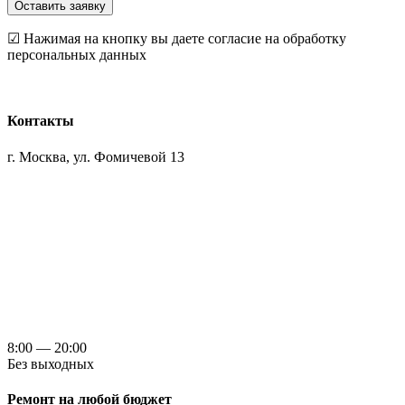
Оставить заявку
☑ Нажимая на кнопку вы даете согласие на обработку
персональных данных
Контакты
г. Москва, ул. Фомичевой 13
+7 (495) 727-86-66
8 (985) 727-86-66
info@remont-pomesenii.ru
Телефон: +7 (495) 727-86-66
E-mail: info@remont-pomesenii.ru
8:00 — 20:00
Без выходных
Ремонт на любой бюджет