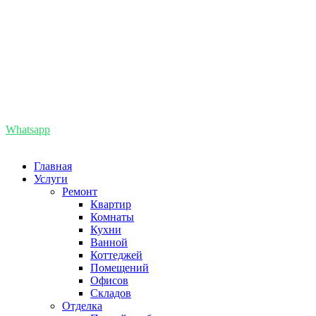
8 (985) 727-86-66
+7 (495) 727-86-66
info@remont-pomesenii.ru
Whatsapp
8(495)727-86-66
Главная
Услуги
Ремонт
Квартир
Комнаты
Кухни
Ванной
Коттеджей
Помещений
Офисов
Складов
Отделка