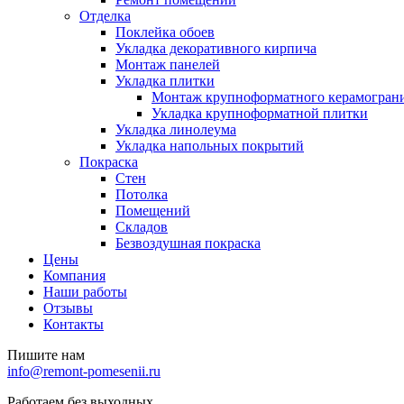
Отделка
Поклейка обоев
Укладка декоративного кирпича
Монтаж панелей
Укладка плитки
Монтаж крупноформатного керамогран
Укладка крупноформатной плитки
Укладка линолеума
Укладка напольных покрытий
Покраска
Стен
Потолка
Помещений
Складов
Безвоздушная покраска
Цены
Компания
Наши работы
Отзывы
Контакты
Пишите нам
info@remont-pomesenii.ru
Работаем без выходных