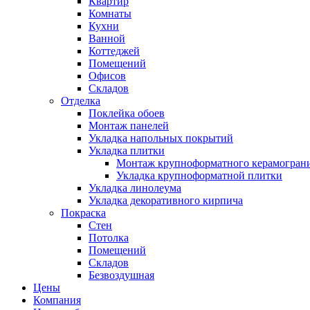
Квартир
Комнаты
Кухни
Ванной
Коттеджей
Помещений
Офисов
Складов
Отделка
Поклейка обоев
Монтаж панелей
Укладка напольных покрытий
Укладка плитки
Монтаж крупноформатного керамогран
Укладка крупноформатной плитки
Укладка линолеума
Укладка декоративного кирпича
Покраска
Стен
Потолка
Помещений
Складов
Безвоздушная
Цены
Компания