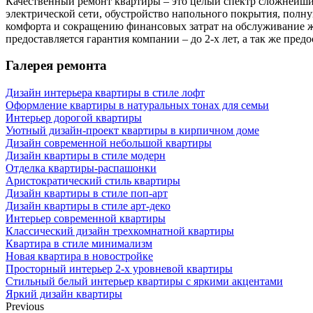
Качественный ремонт квартиры – это целый спектр сложнейших
электрической сети, обустройство напольного покрытия, полн
комфорта и сокращению финансовых затрат на обслуживание ж
предоставляется гарантия компании – до 2-х лет, а так же пред
Галерея
ремонта
Дизайн интерьера квартиры в стиле лофт
Оформление квартиры в натуральных тонах для семьи
Интерьер дорогой квартиры
Уютный дизайн-проект квартиры в кирпичном доме
Дизайн современной небольшой квартиры
Дизайн квартиры в стиле модерн
Отделка квартиры-распашонки
Аристократический стиль квартиры
Дизайн квартиры в стиле поп-арт
Дизайн квартиры в стиле арт-деко
Интерьер современной квартиры
Классический дизайн трехкомнатной квартиры
Квартира в стиле минимализм
Новая квартира в новостройке
Просторный интерьер 2-х уровневой квартиры
Стильный белый интерьер квартиры с яркими акцентами
Яркий дизайн квартиры
Previous