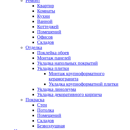
Ремонт
Квартир
Комнаты
Кухни
Ванной
Коттеджей
Помещений
Офисов
Складов
Отделка
Поклейка обоев
Монтаж панелей
Укладка напольных покрытий
Укладка плитки
Монтаж крупноформатного
керамогранита
Укладка крупноформатной плитки
Укладка линолеума
Укладка декоративного кирпича
Покраска
Стен
Потолка
Помещений
Складов
Безвоздушная