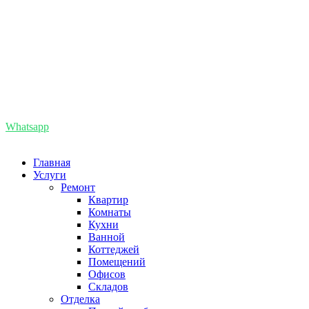
8 (985) 727-86-66
+7 (495) 727-86-66
info@remont-pomesenii.ru
Whatsapp
8(495)727-86-66
Главная
Услуги
Ремонт
Квартир
Комнаты
Кухни
Ванной
Коттеджей
Помещений
Офисов
Складов
Отделка